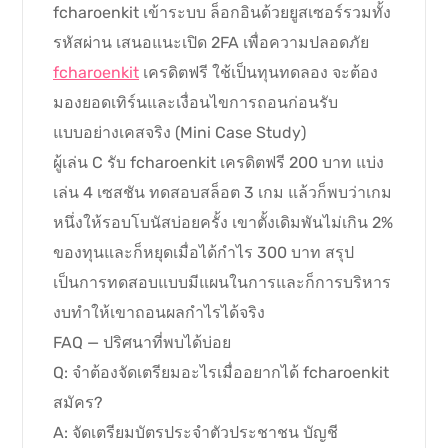
fcharoenkit เข้าระบบ ล็อกอินด้วยยูสเซอร์รวมทั้ง
รหัสผ่าน เสนอแนะเปิด 2FA เพื่อความปลอดภัย
fcharoenkit
เครดิตฟรี ใช้เป็นทุนทดลอง จะต้อง
มองยอดเทิร์นและเงื่อนไขการถอนก่อนรับ
แบบอย่างเคสจริง (Mini Case Study)
ผู้เล่น C รับ fcharoenkit เครดิตฟรี 200 บาท แบ่ง
เล่น 4 เซสชัน ทดสอบสล็อต 3 เกม แล้วก็พบว่าเกม
หนึ่งให้รอบโบนัสบ่อยครั้ง เขาตั้งเดิมพันไม่เกิน 2%
ของทุนและก็หยุดเมื่อได้กำไร 300 บาท สรุป
เป็นการทดสอบแบบมีแผนในการและก็การบริหาร
งบทำให้เขาถอนผลกำไรได้จริง
FAQ — ปริศนาที่พบได้บ่อย
Q: จำต้องจัดเตรียมอะไรเมื่ออยากได้ fcharoenkit
สมัคร?
A: จัดเตรียมบัตรประจำตัวประชาชน บัญชี