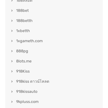
168สล็อต
188bet
188betth
1xbetth
1xgameth.com
888pg
8lots.me
918Kiss
918kiss ดาวน์โหลด
918kissauto
9kpluss.com