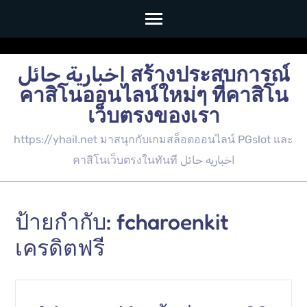
Skip
to
اخبارية حائل สร้างประสบการณ์
content
คาสิโนออนไลน์ใหม่ๆ ที่คาสิโน
(Press
เว็บตรงของเรา
Enter)
https://yhail.net มาสนุกกับเกมสล็อตออนไลน์ PGslot และ
คาสิโนเว็บตรงในทันที اخباريه حائل
ป้ายกำกับ:
fcharoenkit
เครดิตฟรี