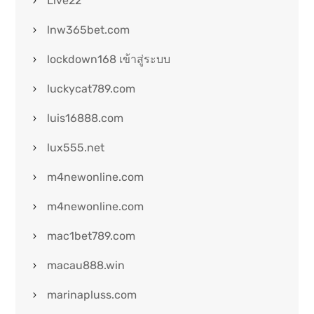
Live22
lnw365bet.com
lockdown168 เข้าสู่ระบบ
luckycat789.com
luis16888.com
lux555.net
m4newonline.com
m4newonline.com
mac1bet789.com
macau888.win
marinapluss.com