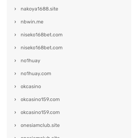
nakoya1688.site
nbwin.me
niseko168bet.com
niseko168bet.com
no1huay
no1huay.com
okcasino
okcasino159.com
okcasino159.com
onesiamclub.site