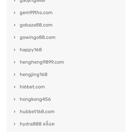
gaojing888
gem99ths.com
gobaza88.com
gowingo88.com
happy168
hengheng9899.com
hengjing168
hi6bet.com
hongkong456
hubbet168.com
hydra888 สล็อต