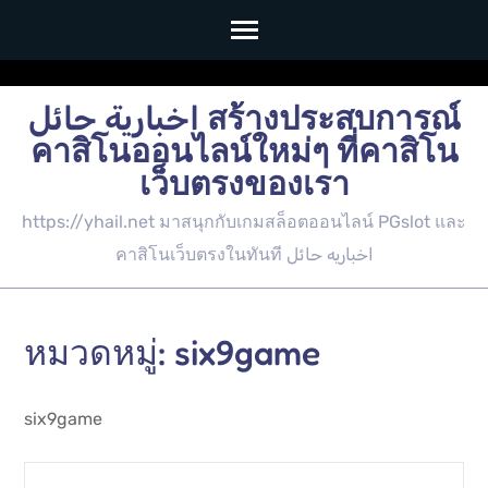
Skip
to
اخبارية حائل สร้างประสบการณ์
content
คาสิโนออนไลน์ใหม่ๆ ที่คาสิโน
(Press
เว็บตรงของเรา
Enter)
https://yhail.net มาสนุกกับเกมสล็อตออนไลน์ PGslot และ
คาสิโนเว็บตรงในทันที اخباريه حائل
หมวดหมู่:
six9game
six9game